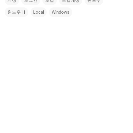
계정
로그인
로컬
로컬계정
윈도우
윈도우11
Local
Windows
댓
글