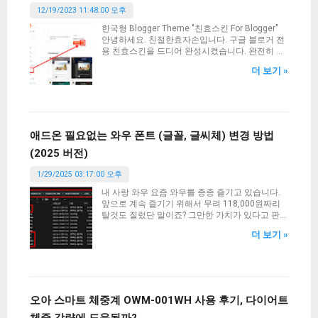
12/19/2023 11:48:00 오후
한국형 Blogger Theme "친효스킨 For Blogger"
안녕하세요. 친절한효자손입니다. 구글 블로거 전
용 친효스킨을 드디어 완성시켰습니다. 완전히 무
에서 창조된 테마은 아닙니다. 공식 1세대 반응형
더 보기 »
테마를 개조하여 제작한 테마입니다. 따라서 기본
스타일은 어느정도 완성이 된 상태에서 약간의
HTML 편집과 CSS를 조작하여 완성시킨 테마입니
다. 개인적으로는 상당히 깔끔해서 마음에 듭니다.
티스토리의 친효스킨 경우에는 약간 오밀조밀한
느낌이었다면 구글 블로거에서의 친효스킨은 뭔
애드온 필요없는 와우 폰트 (글꼴, 글씨체) 변경 방법
가 큼직큼직한것이 시원 시원한 느낌이 강합니다.
(2025 버전)
그러면 어떻게 적용시키고 사용하는지 알아보겠
습니다. 현재 본 블로거에도 친효스킨 For 구글블
1/29/2025 03:17:00 오후
로거 테마가 적용되어 있습니다. 사용하기전에 먼
저 테마를 적용하기 전에 백업을 하시고 진행해주
내 사랑 와우 요즘 와우를 종종 즐기고 있습니다.
시기 바랍니다. 혹시 모를 문제에 대비해서 말이
앞으로 계속 즐기기 위해서 무려 118,000원짜리
죠. 백업은 필수입니다. 백업 방법은 테마 적용하
탈것도 질렀단 말이죠? 그만한 가치가 있다고 판
는 과정에서 한번 다시 언급해 드리겠습니다. 신청
단했으니 구매한건데 진짜 사두길 잘했다는 생각
서 작성하기 먼저 아래의 신청서를 작성해 주시기
더 보기 »
입니다. 지금은 안 팔아요. 한정판이었거든요. (껄
바랍니다. 반드시 신청서 작성 후 후원을 진행하시
껄) 아무튼 와우를 라이트하게 즐기는 유저임에도
고 댓글로 신청서 작성시 입력했던 이메일을 알려
불구하고 욕심은 많기에 이번에는 게임 내 폰트(글
주셔야 합니다. 또한 후원자 성함도 같이 알려주세
꼴, 글씨체)를 변경해보고 싶어졌습니다. 바로 찾
요. 그래야 신청서와 입금자를 비교 완료하고 확인
아봤고 의외로 너무 간단했습니다. 와우 폰트 위치
이 될 때 테마 파일을 이메일로 전송해 드릴 수 있
우선 폰트를 변경하기 위해서는 와우(World Of
오아 스마트 체중계 OWM-001WH 사용 후기, 다이어트
습니다. (신청서만 작성하고 후원 및 댓글 미입력
Warcraft)가 설치된 디렉터리를 알아야 합니다. 경
시 신청서는 폐기됨) 친효스킨 For 구글블로거 신
체중 감량에 도움될까?
로는 다음과 같습니다. C: > Program Files (x86) >