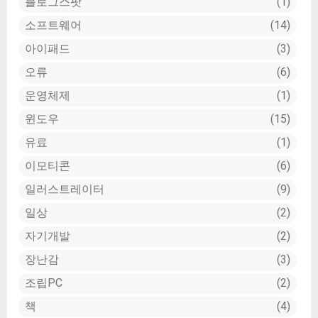
블로그스팟
1
소프트웨어
14
아이패드
3
오류
6
운영체제
1
윈도우
15
유료
1
이모티콘
6
일러스트레이터
9
일상
2
자기개발
2
장난감
3
조립PC
2
책
4