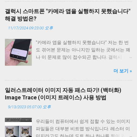
라서 기본 스타일은 어느정도 완성이 된 상태에
서 약간의 HTML 편집과 CSS를 조작하여 완성
갤럭시 스마트폰 "카메라 앱을 실행하지 못했습니다"
시킨 테마입니다. 개인적으로는 상당히 깔끔해
해결 방법은?
서 마음에 듭니다. 티스토리의 친효스킨 경우에
11/17/2024 09:23:00 오후
는 약간 오밀조밀한 느낌이었다면 구글 블로거
에서의 친효스킨은 뭔가 큼직큼직한것이 시원
"카메라 앱을 실행하지 못했습니다" 저는 한 번
시원한 느낌이 강합니다. 그러면 어떻게 적용시
도 겪어본 문제는 아니지만 일하는 곳에서는 꽤
키고 사용하는지 알아보겠습니다. 현재 본 블로
나 이 문제로 많이 접수되곤 합니다. 갤럭시 스
거에도 친효스킨 For 구글블로거 테마가 적용되
마트폰에서 많이 발생하는 문제이며 이 문제를
어 있습니다. 사용하기전에 먼저 테마를 적용하
더 보기 »
해결하는 방법이 있나 싶어서 구글 검색을 해보
기 전에 백업을 하시고 진행해주시기 바랍니다.
니 역시 스마트폰 초기화가 압도적인 해결 방법
혹시 모를 문제에 대비해서 말이죠. 백업은 필수
으로 제시가 되고 있습니다. 문제는 초기화를 해
입니다. 백업 방법은 테마 적용하는 과정에서 한
일러스트레이터 이미지 자동 패스 따기! (백터화)
도 안 되는 경우죠. 즉 물리적인 고장입니다. 안
번 다시 언급해 드리겠습니다. 신청서 작성하기
Image Trace (이미지 트레이스) 사용 방법
타깝게도 이 문제는 논리적 문제보다는 물리적
먼저 아래의 신청서를 작성해 주시기 바랍니다.
9/13/2023 05:07:00 오후
문제인 경우가 훨씬 많습니다. 바로 "카메라 앱
반드시 신청서 작성 후 후원을 진행하시고 댓글
을 실행하지 못했습니다" 오류입니다. 왜 실행을
로 신청서 작성시 입력했던 이메일을 알려주셔
우리들이 컴퓨터에서 쉽게 접할 수 있는 이미지
못 하는건데...? 다시 한 번 말씀드리자면 갤럭시
야 합니다. 또한 후원자 성함도 같이 알려주세
파일들은 대부분 비트맵 방식입니다. 레스터 이
스마트폰의 카메라 앱 실행 문제는 대부분 하드
요. 그래야 신청서와 입금자를 비교 완료하고 확
미지라고도 하는데 도트 하나 하나를 찍어 커다