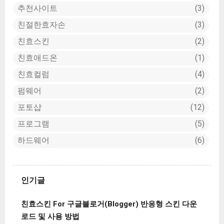
추천사이트
3
친절한효자손
3
친효스킨
2
친효애드온
1
친효컬럼
4
펌웨어
2
포토샵
12
프로그램
5
하드웨어
6
인기글
친효스킨 For 구글블로거(Blogger) 반응형 스킨 다운
로드 및 사용 방법