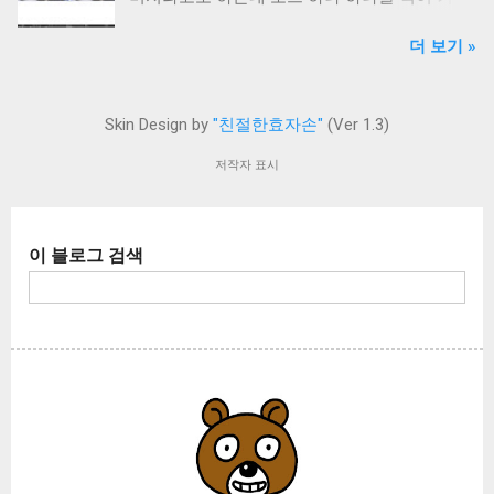
웨어적인 문제입니다. 그렇다면 하드웨어의 어
인이 될 때 테마 파일을 이메일로 전송해 드릴
란 이미지가 되는 방식입니다. 그래서 고용량,
느 부분이냐?! 그 확률적인 부분은 다음과 같습
수 있습니다. (신청서만 작성하고 후원 및 댓글
더 보기 »
고화질일수록 이미지 파일 크기가 커집니다. 레
니다. 1. 메인보드 : 30% 2. 메인 카메라 : 70% 즉!
미입력 시 신청서는 폐기됨) 친효스킨 For 구글
스터 이미지와 대조되는 개념은 벡터 이미지라
진짜 카메라의 자체적 결함에 의해 발생하는 문
블로거 신청서 작성하기 후원 안내 2024년 9월
는 것입니다. 벡터 이미지는 점과 점을 인식해
제가 10대 중 7개 정도 됩니다. 나머지 3대는 메
1일부터 친효스킨 For 구글블로거도 후원을 받
Skin Design by
"친절한효자손"
(Ver 1.3)
선을 잇는 방식입니다. 보통 벡터 이미지는 회사
인보드의 문제고요. 생각보다 카메라 결함인 경
고 배포하기로 결정했습니다. 티스토리의 자체
의 로고, 텍스트, 아이콘을 표현할 때 많이 사용
우가 많다는 것입니다. 그도 그럴것이 아이폰도
저작자 표시
애드센스로 인해 수익이 치명적으로 하락했기
하는 방식입니다. 어도비 일러스트레이터는 벡
그렇겠지만 갤럭시 스마트폰 (특히 울트라같은
때문에 생계유지가 어려워져서 그렇습니다. 또
터 이미지를 생산하는 대표 프로그램이라고 할
하이엔드 시리즈) 뒷면 메인 카메라는 꽤 큽니
한 이사로 인한 부담금도 엄청 늘었고요. 이제
수 있겠습니다. 수 많은 비트맵 이미지들을 벡터
다. 여러개가 뭉쳐있는 ASSY 형태로 들어있기
일을 해야 하는 시점까지 왔어요. 결국 투잡을
이 블로그 검색
이미지로 변형하는것도 가능합니다. 버튼 하나
때문에 메인보드 정도의 크기를 자랑해요. 스마
하는 셈이죠. 이런 이유로 인해 이제 어떻게든
만 누르면 순식간에 벡터 이미지로 변환됩니다.
트폰 카메라 뿐만 아니라 기본적으로 카메라에
돈을 마련해야 합니다. 그러니 구글 블로그를 하
일러스트레이터의 Image Trace (이미지 트레이
는 렌즈가 들어있으며 이 렌즈는 꽤나 정교하며
기로...
스)라는 기능을 이용하면 간단하지요. 그럼 빠르
복잡한 부품으로 완성되어 있습니다. 따라서 평
게 방법을 알아보겠습니다. 일러스트레이터를
상시 스마트폰 보관이 꽤 중요합니다. 작은 충격
실행합니다. 저는 고양이로 한번 이미지를 깨보
이라도 주는 경우 재수 없을때 카메라가 손상될
겠습니다. 이미지는 그냥 드래그해서 넣으면 자
수 있는 확률이 충분합니다. 결국 수리만이 답
동으로 들어갑니다. 이미지를 선택 후 Alt 키를
아직 보증기간이 지나지 않았다면 삼성 AS 센터
누르면서 드래그하면 복사됩니다. 복사된 오른
를 방문하여 무상 수리를 ...