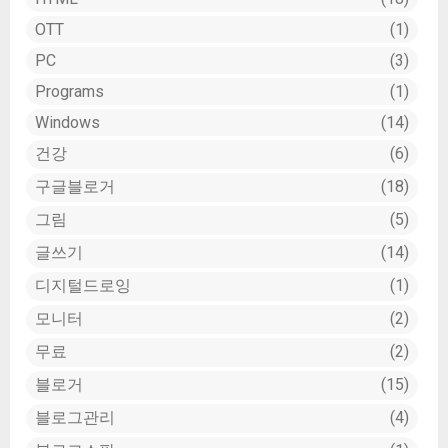
OTT
1
PC
3
Programs
1
Windows
14
건강
6
구글블로거
18
그림
5
글쓰기
14
디지털드로잉
1
모니터
2
무료
2
블로거
15
블로그관리
4