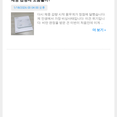
청서 작성하기 후원 안내 2024년 9월 1일부터 친
World of Warcraft > _retail_ > fonts 이 경로를 들
효스킨 For 구글블로거도 후원을 받고 배포하기로
1/18/2026 03:04:00 오후
어가 보시면 615로 시작하는 파일명의 slug 라는
결정했습니다. 티스토리의 자체 애드센스로 인해
확장자 파일들이 6개가 있을겁니다. 이 폴더 안에
다시 체중 감량 시작 몸무게가 정점에 달했습니다.
수익이 치명적으로 하락했기 때문에 생계유지가
적용하고자 하는 폰트 파일을 일단 복사합니다. 만
제 인생에서 가장 비상사태입니다. 이건 위기입니
어려워져서 그렇습니다. 또한 이사로 인한 부담금
약 위의 경로에 fonts 폴더가 없다면 새로 만들어
다. 비만 판정을 받은 건 이번이 처음인데 이게 엄
도 엄청 늘었고요. 이제 일을 해야 하는 시점까지
주시면 됩니다. 지금 저의 와우 폰트 폴더 상황입
청난 충격이었죠. 이럴 수는 없어요. 일단 현대 사
왔어요. 결국 투잡을 하는 셈이죠. 이런 이유로 인
니다. 경로 안에 6개의 ttf 폰트 파일이 들어있는걸
더 보기 »
회에서 비만이라 함은 자기 관리 실패의 꼬리표같
해 이제 어떻게든 돈을 마련해야 합니다. 그러니
알 수 있습니다. 현재 저는 a시네마B체 를 적용시
은 부정적인 인식이 있습니다. 근데 이건 뭐 어차
구글 블로그를 하기로...
킨 상황입니다. 이거 진짜 와우와 찰떡이에요. 개
피 남 눈치 크게 신경만 안 쓴다면 상관 없는 영역
인적으로 강추하는 글꼴입니다. 폰트 적용 방법 방
이예요. 문제는 건강입니다. 건강이 안 좋아지는게
법은 이렇습니다. 우선 원하는 글꼴 파일을 복사해
몸으로 느껴지니까요. 예를 들어서 양말 신을 때,
서 붙여넣고 해당 폰트 파일을 6개로 만듭니다. 복
발톱 깎을 때에 확실히 비만은 몸으로 체감됩니다.
붙을 추가적으로 계속하면 되겠죠? 그리고 파일명
그래서 결심했습니다. 체중 감량을 말이죠. 저는
을 다음과 같이 변경합니다. 잘 모르시겠다면 방금
이미 한 번 체중 감량에 성공한 사례가 있지만 매
전 보셨던 스크린샷 이미지를 참고하시면 됩니다.
우 조심하게 빼야한다는것도 동시에 알고 있습니
2002 : 와우 전체 폰트 2002B : 유닛 이름 (체력바
다. 바로 아래 경험을 통해서 말입니다. 이 시국에
이름표는 미적용) K_damage : 한글 전투 데미지
대상포진 걸린 경험담 (원인부터 회복 과정까지)
(숫자포함) 관련 폰트 K_pagetext : 한글 각 인터페
위의 글을 보시면 아시겠지만 한 달에 약 9kg을 뺀
이스, 지역명, 퀘스트, 가방, 우편 등등 전반적인 폰
경험이었습니다. 문제는 건강까지 희생시켜가면
트 ARI...
서 무리하게 강행한 것인데 그 결과가 대상포진으
로 이어졌죠. 그래서 이번에는 이렇게 무리하게 빼
지 않고 일단 밥을 줄여가면서 천천히, 그리고 안
전하게 체중 감량을 하려고 합니다. 가만 생각해
보면 제가 회사 생화를 시작하고 근 1년간 밥을 섭
취하는 양이 어마무시했어요. 직장 생활을 하니까
배가 많이 고파서 그런가보다 싶었는데 냉철하게
생각해보면 밥 많이 먹는것도 약간 습관이었던 것