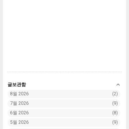
같습니다. 적당히 먹어도 되는 부분을 억지로 꾸역
꾸역 넣었거든요. 그러므로 체중 감량은 밥 줄이
기! 탄수화물을 줄이는 방향으로 갈 것입니다. 저
녁도 일부러 좀 늦게 먹어서 야식을 어떻게든 최대
한 억제하려고 합니다. 현재 이 글을 작성하는 시
점에서 식단 관리를 시작한지 약 보름 정도가 되었
고 벌써 1kg 정도가 줄었습니다. 하지만 이건 음식
물 양이 줄어든 것에 대한 무게 감량인 것 같고 아
직 몸은 그대로입니다. 너무 당연하죠? 무슨 보름
정도 관리했다고 벌써 빠지겠어요. (...
글보관함
8월 2026
2
7월 2026
9
6월 2026
8
5월 2026
9