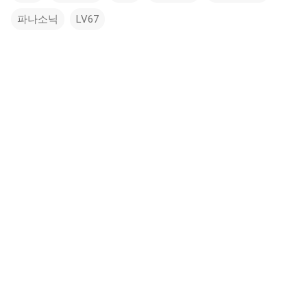
파나소닉
LV67
댓
글