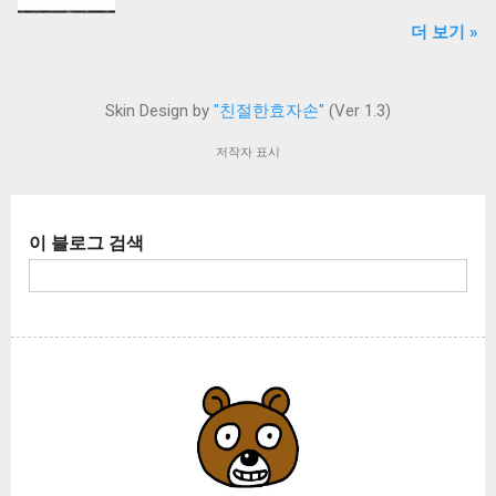
란 이미지가 되는 방식입니다. 그래서 고용량,
느 부분이냐?! 그 확률적인 부분은 다음과 같습
수 있습니다. (신청서만 작성하고 후원 및 댓글
더 보기 »
고화질일수록 이미지 파일 크기가 커집니다. 레
니다. 1. 메인보드 : 30% 2. 메인 카메라 : 70% 즉!
미입력 시 신청서는 폐기됨) 친효스킨 For 구글
스터 이미지와 대조되는 개념은 벡터 이미지라
진짜 카메라의 자체적 결함에 의해 발생하는 문
블로거 신청서 작성하기 후원 안내 2024년 9월
는 것입니다. 벡터 이미지는 점과 점을 인식해
제가 10대 중 7개 정도 됩니다. 나머지 3대는 메
1일부터 친효스킨 For 구글블로거도 후원을 받
Skin Design by
"친절한효자손"
(Ver 1.3)
선을 잇는 방식입니다. 보통 벡터 이미지는 회사
인보드의 문제고요. 생각보다 카메라 결함인 경
고 배포하기로 결정했습니다. 티스토리의 자체
의 로고, 텍스트, 아이콘을 표현할 때 많이 사용
우가 많다는 것입니다. 그도 그럴것이 아이폰도
저작자 표시
애드센스로 인해 수익이 치명적으로 하락했기
하는 방식입니다. 어도비 일러스트레이터는 벡
그렇겠지만 갤럭시 스마트폰 (특히 울트라같은
때문에 생계유지가 어려워져서 그렇습니다. 또
터 이미지를 생산하는 대표 프로그램이라고 할
하이엔드 시리즈) 뒷면 메인 카메라는 꽤 큽니
한 이사로 인한 부담금도 엄청 늘었고요. 이제
수 있겠습니다. 수 많은 비트맵 이미지들을 벡터
다. 여러개가 뭉쳐있는 ASSY 형태로 들어있기
일을 해야 하는 시점까지 왔어요. 결국 투잡을
이 블로그 검색
이미지로 변형하는것도 가능합니다. 버튼 하나
때문에 메인보드 정도의 크기를 자랑해요. 스마
하는 셈이죠. 이런 이유로 인해 이제 어떻게든
만 누르면 순식간에 벡터 이미지로 변환됩니다.
트폰 카메라 뿐만 아니라 기본적으로 카메라에
돈을 마련해야 합니다. 그러니 구글 블로그를 하
일러스트레이터의 Image Trace (이미지 트레이
는 렌즈가 들어있으며 이 렌즈는 꽤나 정교하며
기로...
스)라는 기능을 이용하면 간단하지요. 그럼 빠르
복잡한 부품으로 완성되어 있습니다. 따라서 평
게 방법을 알아보겠습니다. 일러스트레이터를
상시 스마트폰 보관이 꽤 중요합니다. 작은 충격
실행합니다. 저는 고양이로 한번 이미지를 깨보
이라도 주는 경우 재수 없을때 카메라가 손상될
겠습니다. 이미지는 그냥 드래그해서 넣으면 자
수 있는 확률이 충분합니다. 결국 수리만이 답
동으로 들어갑니다. 이미지를 선택 후 Alt 키를
아직 보증기간이 지나지 않았다면 삼성 AS 센터
누르면서 드래그하면 복사됩니다. 복사된 오른
를 방문하여 무상 수리를 ...
쪽 이미지를 한번 이미지 트레이스 해보겠습니