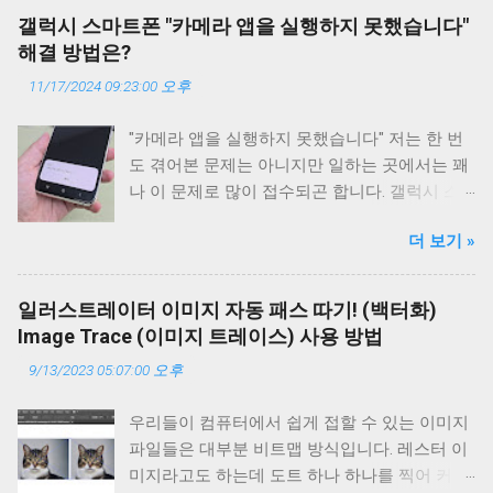
서 약간의 HTML 편집과 CSS를 조작하여 완성
갤럭시 스마트폰 "카메라 앱을 실행하지 못했습니다"
시킨 테마입니다. 개인적으로는 상당히 깔끔해
해결 방법은?
서 마음에 듭니다. 티스토리의 친효스킨 경우에
11/17/2024 09:23:00 오후
는 약간 오밀조밀한 느낌이었다면 구글 블로거
에서의 친효스킨은 뭔가 큼직큼직한것이 시원
"카메라 앱을 실행하지 못했습니다" 저는 한 번
시원한 느낌이 강합니다. 그러면 어떻게 적용시
도 겪어본 문제는 아니지만 일하는 곳에서는 꽤
키고 사용하는지 알아보겠습니다. 현재 본 블로
나 이 문제로 많이 접수되곤 합니다. 갤럭시 스
거에도 친효스킨 For 구글블로거 테마가 적용되
마트폰에서 많이 발생하는 문제이며 이 문제를
어 있습니다. 사용하기전에 먼저 테마를 적용하
더 보기 »
해결하는 방법이 있나 싶어서 구글 검색을 해보
기 전에 백업을 하시고 진행해주시기 바랍니다.
니 역시 스마트폰 초기화가 압도적인 해결 방법
혹시 모를 문제에 대비해서 말이죠. 백업은 필수
으로 제시가 되고 있습니다. 문제는 초기화를 해
입니다. 백업 방법은 테마 적용하는 과정에서 한
일러스트레이터 이미지 자동 패스 따기! (백터화)
도 안 되는 경우죠. 즉 물리적인 고장입니다. 안
번 다시 언급해 드리겠습니다. 신청서 작성하기
Image Trace (이미지 트레이스) 사용 방법
타깝게도 이 문제는 논리적 문제보다는 물리적
먼저 아래의 신청서를 작성해 주시기 바랍니다.
9/13/2023 05:07:00 오후
문제인 경우가 훨씬 많습니다. 바로 "카메라 앱
반드시 신청서 작성 후 후원을 진행하시고 댓글
을 실행하지 못했습니다" 오류입니다. 왜 실행을
로 신청서 작성시 입력했던 이메일을 알려주셔
우리들이 컴퓨터에서 쉽게 접할 수 있는 이미지
못 하는건데...? 다시 한 번 말씀드리자면 갤럭시
야 합니다. 또한 후원자 성함도 같이 알려주세
파일들은 대부분 비트맵 방식입니다. 레스터 이
스마트폰의 카메라 앱 실행 문제는 대부분 하드
요. 그래야 신청서와 입금자를 비교 완료하고 확
미지라고도 하는데 도트 하나 하나를 찍어 커다
웨어적인 문제입니다. 그렇다면 하드웨어의 어
인이 될 때 테마 파일을 이메일로 전송해 드릴