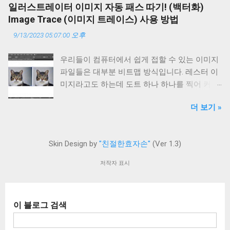
으로 제시가 되고 있습니다. 문제는 초기화를 해
입니다. 백업 방법은 테마 적용하는 과정에서 한
일러스트레이터 이미지 자동 패스 따기! (백터화)
도 안 되는 경우죠. 즉 물리적인 고장입니다. 안
번 다시 언급해 드리겠습니다. 신청서 작성하기
Image Trace (이미지 트레이스) 사용 방법
타깝게도 이 문제는 논리적 문제보다는 물리적
먼저 아래의 신청서를 작성해 주시기 바랍니다.
9/13/2023 05:07:00 오후
문제인 경우가 훨씬 많습니다. 바로 "카메라 앱
반드시 신청서 작성 후 후원을 진행하시고 댓글
을 실행하지 못했습니다" 오류입니다. 왜 실행을
로 신청서 작성시 입력했던 이메일을 알려주셔
우리들이 컴퓨터에서 쉽게 접할 수 있는 이미지
못 하는건데...? 다시 한 번 말씀드리자면 갤럭시
야 합니다. 또한 후원자 성함도 같이 알려주세
파일들은 대부분 비트맵 방식입니다. 레스터 이
스마트폰의 카메라 앱 실행 문제는 대부분 하드
요. 그래야 신청서와 입금자를 비교 완료하고 확
미지라고도 하는데 도트 하나 하나를 찍어 커다
웨어적인 문제입니다. 그렇다면 하드웨어의 어
인이 될 때 테마 파일을 이메일로 전송해 드릴
란 이미지가 되는 방식입니다. 그래서 고용량,
느 부분이냐?! 그 확률적인 부분은 다음과 같습
수 있습니다. (신청서만 작성하고 후원 및 댓글
더 보기 »
고화질일수록 이미지 파일 크기가 커집니다. 레
니다. 1. 메인보드 : 30% 2. 메인 카메라 : 70% 즉!
미입력 시 신청서는 폐기됨) 친효스킨 For 구글
스터 이미지와 대조되는 개념은 벡터 이미지라
진짜 카메라의 자체적 결함에 의해 발생하는 문
블로거 신청서 작성하기 후원 안내 2024년 9월
는 것입니다. 벡터 이미지는 점과 점을 인식해
제가 10대 중 7개 정도 됩니다. 나머지 3대는 메
1일부터 친효스킨 For 구글블로거도 후원을 받
Skin Design by
"친절한효자손"
(Ver 1.3)
선을 잇는 방식입니다. 보통 벡터 이미지는 회사
인보드의 문제고요. 생각보다 카메라 결함인 경
고 배포하기로 결정했습니다. 티스토리의 자체
의 로고, 텍스트, 아이콘을 표현할 때 많이 사용
우가 많다는 것입니다. 그도 그럴것이 아이폰도
저작자 표시
애드센스로 인해 수익이 치명적으로 하락했기
하는 방식입니다. 어도비 일러스트레이터는 벡
그렇겠지만 갤럭시 스마트폰 (특히 울트라같은
때문에 생계유지가 어려워져서 그렇습니다. 또
터 이미지를 생산하는 대표 프로그램이라고 할
하이엔드 시리즈) 뒷면 메인 카메라는 꽤 큽니
한 이사로 인한 부담금도 엄청 늘었고요. 이제
수 있겠습니다. 수 많은 비트맵 이미지들을 벡터
다. 여러개가 뭉쳐있는 ASSY 형태로 들어있기
일을 해야 하는 시점까지 왔어요. 결국 투잡을
이 블로그 검색
이미지로 변형하는것도 가능합니다. 버튼 하나
때문에 메인보드 정도의 크기를 자랑해요. 스마
하는 셈이죠. 이런 이유로 인해 이제 어떻게든
만 누르면 순식간에 벡터 이미지로 변환됩니다.
트폰 카메라 뿐만 아니라 기본적으로 카메라에
돈을 마련해야 합니다. 그러니 구글 블로그를 하