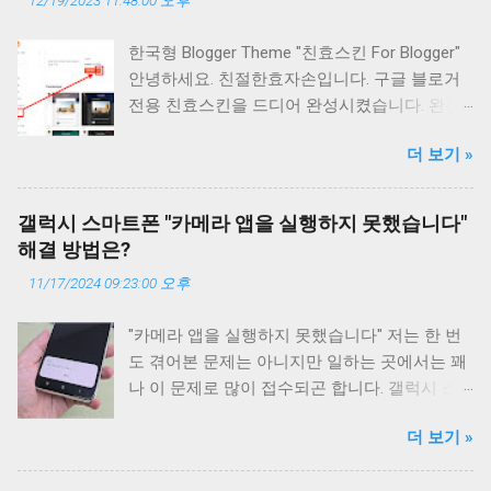
12/19/2023 11:48:00 오후
한국형 Blogger Theme "친효스킨 For Blogger"
안녕하세요. 친절한효자손입니다. 구글 블로거
전용 친효스킨을 드디어 완성시켰습니다. 완전
히 무에서 창조된 테마은 아닙니다. 공식 1세대
더 보기 »
반응형 테마를 개조하여 제작한 테마입니다. 따
라서 기본 스타일은 어느정도 완성이 된 상태에
서 약간의 HTML 편집과 CSS를 조작하여 완성
갤럭시 스마트폰 "카메라 앱을 실행하지 못했습니다"
시킨 테마입니다. 개인적으로는 상당히 깔끔해
해결 방법은?
서 마음에 듭니다. 티스토리의 친효스킨 경우에
11/17/2024 09:23:00 오후
는 약간 오밀조밀한 느낌이었다면 구글 블로거
에서의 친효스킨은 뭔가 큼직큼직한것이 시원
"카메라 앱을 실행하지 못했습니다" 저는 한 번
시원한 느낌이 강합니다. 그러면 어떻게 적용시
도 겪어본 문제는 아니지만 일하는 곳에서는 꽤
키고 사용하는지 알아보겠습니다. 현재 본 블로
나 이 문제로 많이 접수되곤 합니다. 갤럭시 스
거에도 친효스킨 For 구글블로거 테마가 적용되
마트폰에서 많이 발생하는 문제이며 이 문제를
어 있습니다. 사용하기전에 먼저 테마를 적용하
더 보기 »
해결하는 방법이 있나 싶어서 구글 검색을 해보
기 전에 백업을 하시고 진행해주시기 바랍니다.
니 역시 스마트폰 초기화가 압도적인 해결 방법
혹시 모를 문제에 대비해서 말이죠. 백업은 필수