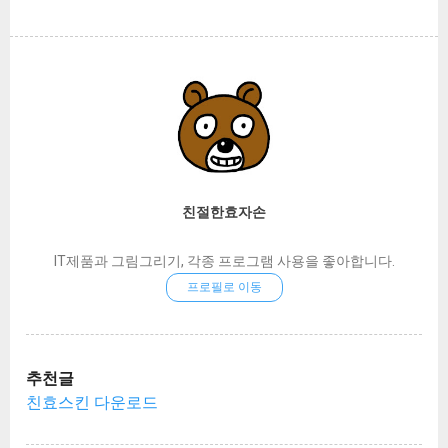
일러스트레이터의 Image Trace (이미지 트레이
는 렌즈가 들어있으며 이 렌즈는 꽤나 정교하며
기로...
스)라는 기능을 이용하면 간단하지요. 그럼 빠르
복잡한 부품으로 완성되어 있습니다. 따라서 평
게 방법을 알아보겠습니다. 일러스트레이터를
상시 스마트폰 보관이 꽤 중요합니다. 작은 충격
실행합니다. 저는 고양이로 한번 이미지를 깨보
이라도 주는 경우 재수 없을때 카메라가 손상될
겠습니다. 이미지는 그냥 드래그해서 넣으면 자
수 있는 확률이 충분합니다. 결국 수리만이 답
동으로 들어갑니다. 이미지를 선택 후 Alt 키를
아직 보증기간이 지나지 않았다면 삼성 AS 센터
누르면서 드래그하면 복사됩니다. 복사된 오른
를 방문하여 무상 수리를 ...
쪽 이미지를 한번 이미지 트레이스 해보겠습니
다. 선택 후 위의 메뉴를 보시면 Image Trace라
친절한효자손
는 버튼이 있을겁니다. 하지만 아직 누르지는 마
세요. 오른쪽에 보시면 작은 아래 화살표 아이콘
IT제품과 그림그리기, 각종 프로그램 사용을 좋아합니다.
이 있는데 눌러보세요. 그러면 다양한 변환 옵션
프로필로 이동
이 보일겁니다. 위쪽일수록 높은 퀄리티의 변환
이며 아래로 내려갈수록 저렴해지는 퀄리티 변
환입니다. 저는 High Fidelity Photo 를 사용하겠
습니다. 아무래도 가장 높은 퀄리티로 변환해서
추천글
살펴보면 대충 아래쪽 퀄리티는 어느정도 예상
친효스킨 다운로드
할 수 있으니까요. 이미지를 백터로 변환한 결과
입니다. 큰 차이가 없음이 느껴지십니까? 왼쪽