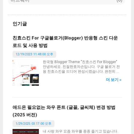
인기글
친효스킨 For 구글블로거(Blogger) 반응형 스킨 다운
로드 및 사용 방법
12/19/2023 11:48:00 오후
한국형 Blogger Theme "친효스킨 For Blogger"
안녕하세요. 친절한효자손입니다. 구글 블로거 전
용 친효스킨을 드디어 완성시켰습니다. 완전히 무
에서 창조된 테마은 아닙니다. 공식 1세대 반응형
더 보기 »
테마를 개조하여 제작한 테마입니다. 따라서 기본
스타일은 어느정도 완성이 된 상태에서 약간의
HTML 편집과 CSS를 조작하여 완성시킨 테마입니
다. 개인적으로는 상당히 깔끔해서 마음에 듭니다.
티스토리의 친효스킨 경우에는 약간 오밀조밀한
느낌이었다면 구글 블로거에서의 친효스킨은 뭔
애드온 필요없는 와우 폰트 (글꼴, 글씨체) 변경 방법
가 큼직큼직한것이 시원 시원한 느낌이 강합니다.
(2025 버전)
그러면 어떻게 적용시키고 사용하는지 알아보겠
습니다. 현재 본 블로거에도 친효스킨 For 구글블
1/29/2025 03:17:00 오후
로거 테마가 적용되어 있습니다. 사용하기전에 먼
저 테마를 적용하기 전에 백업을 하시고 진행해주
내 사랑 와우 요즘 와우를 종종 즐기고 있습니다.
시기 바랍니다. 혹시 모를 문제에 대비해서 말이