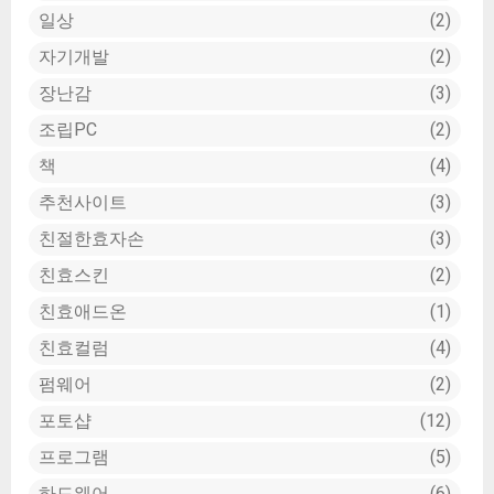
일상
2
자기개발
2
장난감
3
조립PC
2
책
4
추천사이트
3
친절한효자손
3
친효스킨
2
친효애드온
1
친효컬럼
4
펌웨어
2
포토샵
12
프로그램
5
하드웨어
6