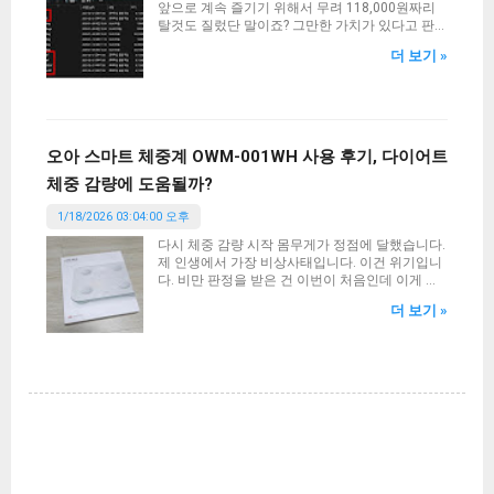
앞으로 계속 즐기기 위해서 무려 118,000원짜리
죠. 백업은 필수입니다. 백업 방법은 테마 적용하
탈것도 질렀단 말이죠? 그만한 가치가 있다고 판
는 과정에서 한번 다시 언급해 드리겠습니다. 신청
단했으니 구매한건데 진짜 사두길 잘했다는 생각
서 작성하기 먼저 아래의 신청서를 작성해 주시기
더 보기 »
입니다. 지금은 안 팔아요. 한정판이었거든요. (껄
바랍니다. 반드시 신청서 작성 후 후원을 진행하시
껄) 아무튼 와우를 라이트하게 즐기는 유저임에도
고 댓글로 신청서 작성시 입력했던 이메일을 알려
불구하고 욕심은 많기에 이번에는 게임 내 폰트(글
주셔야 합니다. 또한 후원자 성함도 같이 알려주세
꼴, 글씨체)를 변경해보고 싶어졌습니다. 바로 찾
요. 그래야 신청서와 입금자를 비교 완료하고 확인
아봤고 의외로 너무 간단했습니다. 와우 폰트 위치
이 될 때 테마 파일을 이메일로 전송해 드릴 수 있
우선 폰트를 변경하기 위해서는 와우(World Of
오아 스마트 체중계 OWM-001WH 사용 후기, 다이어트
습니다. (신청서만 작성하고 후원 및 댓글 미입력
Warcraft)가 설치된 디렉터리를 알아야 합니다. 경
시 신청서는 폐기됨) 친효스킨 For 구글블로거 신
체중 감량에 도움될까?
로는 다음과 같습니다. C: > Program Files (x86) >
청서 작성하기 후원 안내 2024년 9월 1일부터 친
World of Warcraft > _retail_ > fonts 이 경로를 들
효스킨 For 구글블로거도 후원을 받고 배포하기로
1/18/2026 03:04:00 오후
어가 보시면 615로 시작하는 파일명의 slug 라는
결정했습니다. 티스토리의 자체 애드센스로 인해
확장자 파일들이 6개가 있을겁니다. 이 폴더 안에
다시 체중 감량 시작 몸무게가 정점에 달했습니다.
수익이 치명적으로 하락했기 때문에 생계유지가
적용하고자 하는 폰트 파일을 일단 복사합니다. 만
제 인생에서 가장 비상사태입니다. 이건 위기입니
어려워져서 그렇습니다. 또한 이사로 인한 부담금
약 위의 경로에 fonts 폴더가 없다면 새로 만들어
다. 비만 판정을 받은 건 이번이 처음인데 이게 엄
도 엄청 늘었고요. 이제 일을 해야 하는 시점까지
주시면 됩니다. 지금 저의 와우 폰트 폴더 상황입
청난 충격이었죠. 이럴 수는 없어요. 일단 현대 사
왔어요. 결국 투잡을 하는 셈이죠. 이런 이유로 인
니다. 경로 안에 6개의 ttf 폰트 파일이 들어있는걸
더 보기 »
회에서 비만이라 함은 자기 관리 실패의 꼬리표같
해 이제 어떻게든 돈을 마련해야 합니다. 그러니
알 수 있습니다. 현재 저는 a시네마B체 를 적용시
은 부정적인 인식이 있습니다. 근데 이건 뭐 어차
구글 블로그를 하기로...
킨 상황입니다. 이거 진짜 와우와 찰떡이에요. 개
피 남 눈치 크게 신경만 안 쓴다면 상관 없는 영역
인적으로 강추하는 글꼴입니다. 폰트 적용 방법 방
이예요. 문제는 건강입니다. 건강이 안 좋아지는게
법은 이렇습니다. 우선 원하는 글꼴 파일을 복사해
몸으로 느껴지니까요. 예를 들어서 양말 신을 때,
서 붙여넣고 해당 폰트 파일을 6개로 만듭니다. 복
발톱 깎을 때에 확실히 비만은 몸으로 체감됩니다.
붙을 추가적으로 계속하면 되겠죠? 그리고 파일명
그래서 결심했습니다. 체중 감량을 말이죠. 저는
을 다음과 같이 변경합니다. 잘 모르시겠다면 방금
이미 한 번 체중 감량에 성공한 사례가 있지만 매
전 보셨던 스크린샷 이미지를 참고하시면 됩니다.
우 조심하게 빼야한다는것도 동시에 알고 있습니
2002 : 와우 전체 폰트 2002B : 유닛 이름 (체력바
다. 바로 아래 경험을 통해서 말입니다. 이 시국에
이름표는 미적용) K_damage : 한글 전투 데미지
대상포진 걸린 경험담 (원인부터 회복 과정까지)