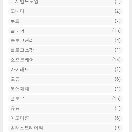
디지털드로잉
1
모니터
2
무료
2
블로거
15
블로그관리
4
블로그스팟
1
소프트웨어
14
아이패드
3
오류
6
운영체제
1
윈도우
15
유료
1
이모티콘
6
일러스트레이터
9