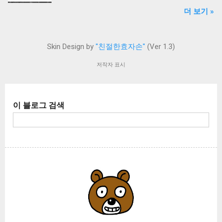
란 이미지가 되는 방식입니다. 그래서 고용량,
느 부분이냐?! 그 확률적인 부분은 다음과 같습
수 있습니다. (신청서만 작성하고 후원 및 댓글
더 보기 »
고화질일수록 이미지 파일 크기가 커집니다. 레
니다. 1. 메인보드 : 30% 2. 메인 카메라 : 70% 즉!
미입력 시 신청서는 폐기됨) 친효스킨 For 구글
스터 이미지와 대조되는 개념은 벡터 이미지라
진짜 카메라의 자체적 결함에 의해 발생하는 문
블로거 신청서 작성하기 후원 안내 2024년 9월
는 것입니다. 벡터 이미지는 점과 점을 인식해
제가 10대 중 7개 정도 됩니다. 나머지 3대는 메
1일부터 친효스킨 For 구글블로거도 후원을 받
Skin Design by
"친절한효자손"
(Ver 1.3)
선을 잇는 방식입니다. 보통 벡터 이미지는 회사
인보드의 문제고요. 생각보다 카메라 결함인 경
고 배포하기로 결정했습니다. 티스토리의 자체
의 로고, 텍스트, 아이콘을 표현할 때 많이 사용
우가 많다는 것입니다. 그도 그럴것이 아이폰도
저작자 표시
애드센스로 인해 수익이 치명적으로 하락했기
하는 방식입니다. 어도비 일러스트레이터는 벡
그렇겠지만 갤럭시 스마트폰 (특히 울트라같은
때문에 생계유지가 어려워져서 그렇습니다. 또
터 이미지를 생산하는 대표 프로그램이라고 할
하이엔드 시리즈) 뒷면 메인 카메라는 꽤 큽니
한 이사로 인한 부담금도 엄청 늘었고요. 이제
수 있겠습니다. 수 많은 비트맵 이미지들을 벡터
다. 여러개가 뭉쳐있는 ASSY 형태로 들어있기
일을 해야 하는 시점까지 왔어요. 결국 투잡을
이 블로그 검색
이미지로 변형하는것도 가능합니다. 버튼 하나
때문에 메인보드 정도의 크기를 자랑해요. 스마
하는 셈이죠. 이런 이유로 인해 이제 어떻게든
만 누르면 순식간에 벡터 이미지로 변환됩니다.
트폰 카메라 뿐만 아니라 기본적으로 카메라에
돈을 마련해야 합니다. 그러니 구글 블로그를 하
일러스트레이터의 Image Trace (이미지 트레이
는 렌즈가 들어있으며 이 렌즈는 꽤나 정교하며
기로...
스)라는 기능을 이용하면 간단하지요. 그럼 빠르
복잡한 부품으로 완성되어 있습니다. 따라서 평
게 방법을 알아보겠습니다. 일러스트레이터를
상시 스마트폰 보관이 꽤 중요합니다. 작은 충격
실행합니다. 저는 고양이로 한번 이미지를 깨보
이라도 주는 경우 재수 없을때 카메라가 손상될
겠습니다. 이미지는 그냥 드래그해서 넣으면 자
수 있는 확률이 충분합니다. 결국 수리만이 답
동으로 들어갑니다. 이미지를 선택 후 Alt 키를
아직 보증기간이 지나지 않았다면 삼성 AS 센터
누르면서 드래그하면 복사됩니다. 복사된 오른
를 방문하여 무상 수리를 ...
쪽 이미지를 한번 이미지 트레이스 해보겠습니