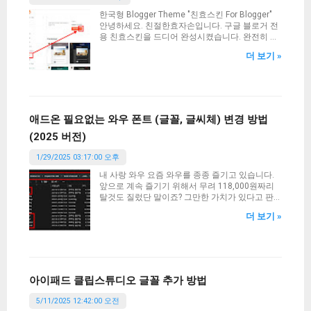
한국형 Blogger Theme "친효스킨 For Blogger"
안녕하세요. 친절한효자손입니다. 구글 블로거 전
용 친효스킨을 드디어 완성시켰습니다. 완전히 무
에서 창조된 테마은 아닙니다. 공식 1세대 반응형
더 보기 »
테마를 개조하여 제작한 테마입니다. 따라서 기본
스타일은 어느정도 완성이 된 상태에서 약간의
HTML 편집과 CSS를 조작하여 완성시킨 테마입니
다. 개인적으로는 상당히 깔끔해서 마음에 듭니다.
티스토리의 친효스킨 경우에는 약간 오밀조밀한
느낌이었다면 구글 블로거에서의 친효스킨은 뭔
애드온 필요없는 와우 폰트 (글꼴, 글씨체) 변경 방법
가 큼직큼직한것이 시원 시원한 느낌이 강합니다.
(2025 버전)
그러면 어떻게 적용시키고 사용하는지 알아보겠
습니다. 현재 본 블로거에도 친효스킨 For 구글블
1/29/2025 03:17:00 오후
로거 테마가 적용되어 있습니다. 사용하기전에 먼
저 테마를 적용하기 전에 백업을 하시고 진행해주
내 사랑 와우 요즘 와우를 종종 즐기고 있습니다.
시기 바랍니다. 혹시 모를 문제에 대비해서 말이
앞으로 계속 즐기기 위해서 무려 118,000원짜리
죠. 백업은 필수입니다. 백업 방법은 테마 적용하
탈것도 질렀단 말이죠? 그만한 가치가 있다고 판
는 과정에서 한번 다시 언급해 드리겠습니다. 신청
단했으니 구매한건데 진짜 사두길 잘했다는 생각
서 작성하기 먼저 아래의 신청서를 작성해 주시기
더 보기 »
입니다. 지금은 안 팔아요. 한정판이었거든요. (껄
바랍니다. 반드시 신청서 작성 후 후원을 진행하시
껄) 아무튼 와우를 라이트하게 즐기는 유저임에도
고 댓글로 신청서 작성시 입력했던 이메일을 알려
불구하고 욕심은 많기에 이번에는 게임 내 폰트(글
주셔야 합니다. 또한 후원자 성함도 같이 알려주세
꼴, 글씨체)를 변경해보고 싶어졌습니다. 바로 찾
요. 그래야 신청서와 입금자를 비교 완료하고 확인
아봤고 의외로 너무 간단했습니다. 와우 폰트 위치
이 될 때 테마 파일을 이메일로 전송해 드릴 수 있
우선 폰트를 변경하기 위해서는 와우(World Of
아이패드 클립스튜디오 글꼴 추가 방법
습니다. (신청서만 작성하고 후원 및 댓글 미입력
Warcraft)가 설치된 디렉터리를 알아야 합니다. 경
시 신청서는 폐기됨) 친효스킨 For 구글블로거 신
로는 다음과 같습니다. C: > Program Files (x86) >
5/11/2025 12:42:00 오전
청서 작성하기 후원 안내 2024년 9월 1일부터 친
World of Warcraft > _retail_ > fonts 이 경로를 들