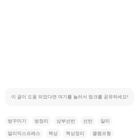
이 글이 도움 되었다면 여기를 눌러서 링크를 공유하세요!
방꾸미기
방정리
상부선반
선반
알리
알리익스프레스
책상
책상정리
클램프형