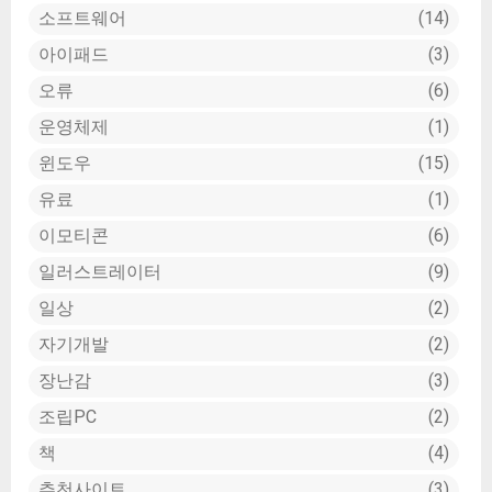
소프트웨어
14
아이패드
3
오류
6
운영체제
1
윈도우
15
유료
1
이모티콘
6
일러스트레이터
9
일상
2
자기개발
2
장난감
3
조립PC
2
책
4
추천사이트
3