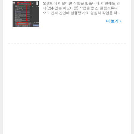
효스킨 For 구글블로거도 후원을 받고 배포하기로
오랜만에 이모티콘 작업을 했습니다. 이번에도 멈
어가 보시면 615로 시작하는 파일명의 slug 라는
결정했습니다. 티스토리의 자체 애드센스로 인해
티(멈춰있는 이모티콘) 작업을 했죠. 클립스튜디
확장자 파일들이 6개가 있을겁니다. 이 폴더 안에
수익이 치명적으로 하락했기 때문에 생계유지가
오도 진짜 간만에 실행했어요. 열심히 작업을 하고
적용하고자 하는 폰트 파일을 일단 복사합니다. 만
어려워져서 그렇습니다. 또한 이사로 인한 부담금
있는 와중에 드디어 텍스트를 넣을 단계까지 넘어
약 위의 경로에 fonts 폴더가 없다면 새로 만들어
도 엄청 늘었고요. 이제 일을 해야 하는 시점까지
더 보기 »
왔습니다. 드디어 평소 생각해 두었던 글꼴을 적용
주시면 됩니다. 지금 저의 와우 폰트 폴더 상황입
왔어요. 결국 투잡을 하는 셈이죠. 이런 이유로 인
시킬 차례가 왔죠. 문제는 너무 오랜만에 실행한
니다. 경로 안에 6개의 ttf 폰트 파일이 들어있는걸
해 이제 어떻게든 돈을 마련해야 합니다. 그러니
나머지 폰트 추가하는 방법을 까먹었다는 것! 하지
알 수 있습니다. 현재 저는 a시네마B체 를 적용시
구글 블로그를 하기로...
만 역시 인간은 뇌가 아닌 손으로 기억이 가능한
킨 상황입니다. 이거 진짜 와우와 찰떡이에요. 개
법! 이전에 꽤나 작업을 해서 그런걸까요? 겨우 겨
인적으로 강추하는 글꼴입니다. 폰트 적용 방법 방
우 방법을 찾았습니다. 그래서 완전 까먹기전에 글
법은 이렇습니다. 우선 원하는 글꼴 파일을 복사해
로 남겨놓는게 좋겠다는 생각이 들어서 바로 집필
서 붙여넣고 해당 폰트 파일을 6개로 만듭니다. 복
하는 중입니다. 아무리 손이 기억한다한들 언젠가
붙을 추가적으로 계속하면 되겠죠? 그리고 파일명
는 잊혀질지 모르니까요. 또한 이렇게 글로 남겨놓
을 다음과 같이 변경합니다. 잘 모르시겠다면 방금
으면 저처럼 클립스튜디오에 새로운 글꼴을 추가
전 보셨던 스크린샷 이미지를 참고하시면 됩니다.
하는 방법을 찾으시는 분들께 분명 도움이 될 것입
2002 : 와우 전체 폰트 2002B : 유닛 이름 (체력바
니다. 일단 클립스튜디오를 실행합니다. 그리고 글
이름표는 미적용) K_damage : 한글 전투 데미지
꼴 목록 을 터치하면 아래쪽에 글꼴 파일 추가 항
(숫자포함) 관련 폰트 K_pagetext : 한글 각 인터페
목이 있을겁니다. 들어갑니다. 그러면 두 가지 옵
이스, 지역명, 퀘스트, 가방, 우편 등등 전반적인 폰
션이 나옵니다. 글꼴 파일추가와 기기에서 글꼴 추
트 ARI...
가입니다. 기기에서 글꼴 추가는 말그대로 아이패
드에 설치되어있는 글꼴(폰트)을 불러오는 방식인
데 저는 그냥 눈누에서 별도로 다운로드 받은 OTF
형식의 폰트를 파일 자체로 추가할 것입니다. 따라
서 이번에도 글꼴 파일 추가 항목을 누릅니다. 저
는 엣지 브라우저를 통해 다운로드 받았습니다. 따
라서 나의 아이패드안에 있는 다운르도 폴더 안으
로 들어갔습니다. 보통은 해당 어플리케이션의 폴
더 안에 들어있으니까요. 이번에 새로 추가한 글꼴