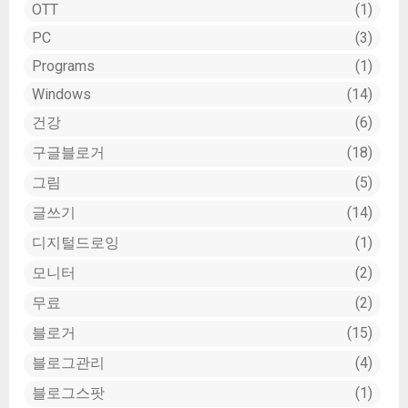
OTT
1
PC
3
Programs
1
Windows
14
건강
6
구글블로거
18
그림
5
글쓰기
14
디지털드로잉
1
모니터
2
무료
2
블로거
15
블로그관리
4
블로그스팟
1