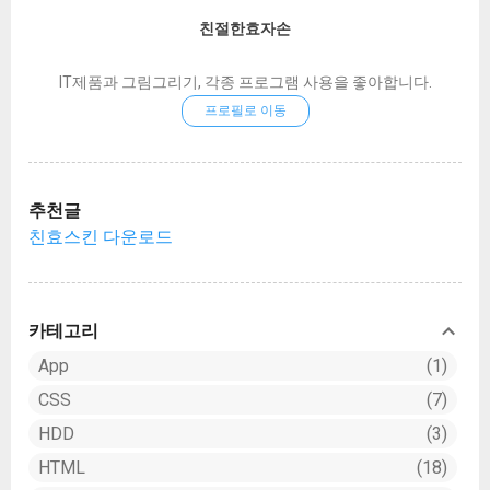
다. 선택 후 위의 메뉴를 보시면 Image Trace라
친절한효자손
는 버튼이 있을겁니다. 하지만 아직 누르지는 마
세요. 오른쪽에 보시면 작은 아래 화살표 아이콘
IT제품과 그림그리기, 각종 프로그램 사용을 좋아합니다.
이 있는데 눌러보세요. 그러면 다양한 변환 옵션
프로필로 이동
이 보일겁니다. 위쪽일수록 높은 퀄리티의 변환
이며 아래로 내려갈수록 저렴해지는 퀄리티 변
환입니다. 저는 High Fidelity Photo 를 사용하겠
습니다. 아무래도 가장 높은 퀄리티로 변환해서
추천글
살펴보면 대충 아래쪽 퀄리티는 어느정도 예상
친효스킨 다운로드
할 수 있으니까요. 이미지를 백터로 변환한 결과
입니다. 큰 차이가 없음이 느껴지십니까? 왼쪽
이 원본, 오른쪽이 이미지 트레이스가 끝난 벡터
이미지입니다. 이미지가 클 수록 변환하는 시간
카테고리
이 더 소요됩니다. 하지만 아직 완벽하게 패스
App
1
따기가 완료된건 아닙니다. 이 상태에서 한번 더
CSS
7
익스팬드를 해줘야 합니다. 이미지 선택 후...
HDD
3
HTML
18