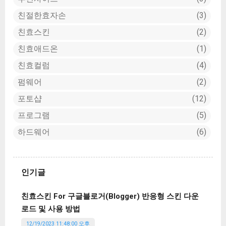
친절한효자손
3
친효스킨
2
친효애드온
1
친효컬럼
4
펌웨어
2
포토샵
12
프로그램
5
하드웨어
6
인기글
친효스킨 For 구글블로거(Blogger) 반응형 스킨 다운
로드 및 사용 방법
12/19/2023 11:48:00 오후